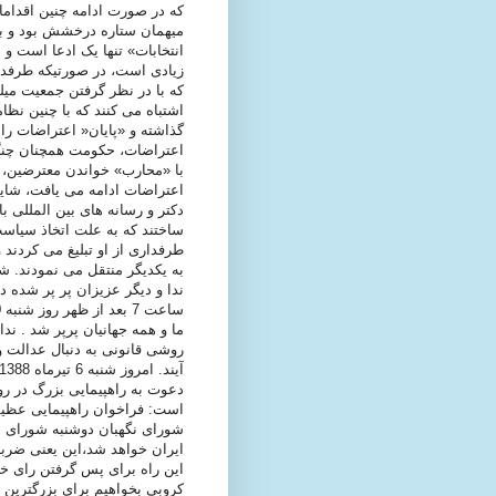
که در صورت ادامه چنین اقداماتی
میهمان ستاره درخشش بود و بع
انتخابات» تنها یک ادعا است و 
زیادی است، در صورتیکه طرفدا
که با در نظر گرفتن جمعیت میل
اشتباه می کنند که با چنین نظام
گذاشته و «پایان« اعتراضات را 
اعتراضات، حکومت همچنان چنگ 
با «محارب» خواندن معترضین، م
اعتراضات ادامه می یافت، شای
دکتر و رسانه های بین المللی ب
ساختند که به علت اتخاذ سیاس
طرفداری از او تبلیغ می کردند 
ندا و دیگر عزیزان پر پر شده در
ما و همه جهانیان پرپر شد . ن
روشی قانونی به دنبال عدالت و 
است: فراخوان راهپیمایی عظیم
شورای نگهبان دوشنبه شورای نگ
ایران خواهد شد،این یعنی ضرب
این راه برای پس گرفتن رای خود
کروبی بخواهیم برای بزرگترین ر