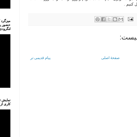
 کنیم .
میزگرد ک
حضور رف
لنگرودی 
نیست:
صفحهٔ اصلی
پیام قدیمی تر
نمایش ت
کاری از