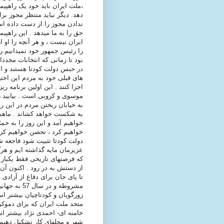
دهد. دیگر نباید منتظر مجوز برا
ندادن مجوز را از دست داده اس
حق را به ما میدهد . این راهپیم
ایران نیست ، و هر آنچه را او
را رئیس جمهور خود نمیدانیم.
بود تا زمانی که انتخابات مجد
در حبس دولت کودتا هستند و امک
های قبلی خود به مردم این اختیا
اجرا کنند . این اولین برنامه 
موسوی و کروبی است . بیایید رو
به خیابان ریختن مردم در این 
به شکست خواهد کشاند . ماهمه د
خواهیم آمد و این روز را به حم
خواهیم کرد ، تحصن خواهیم کرد 
دولت کودتا تثبیت شود فاجعه شو
عزیزمان مایه گذاشته ایم و هرگ
که فرصتهای تاریخی فقط یکبار 
از دستش به در رود . اکنون آن
تا پای جان برای دفاع از آزادی 
مشروطه و د
زورگویان و کودتاچیان بیشتر اس
متحد ملت ایران که برای دموکر
خامنه ای- احمدی نژاد بیشتر ا
شهر و محلهای کار تشکیل دهیم 