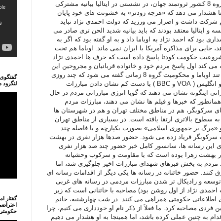
اول خبرهای رسانه ای است. گروه 8 کشور ثروتمند جهان، در نشستی در ایتالیا بیانیه مشترکی
تا هشدار می دهد که «هرچه زودتر» به خشونت های خود پایان
شرکت داشت و اصرار می ورزید که دولت احمدی نژاد نباید
 و ایتالیا معتقد بودند که باید بیانیه شدید الحن تری صادر می
ی بود که احمد نژاد به اوباما داد و به او گفته بود که اگر به
، جایی برای مذاکره آمریکا با ایران نمی ماند. اوباما هم تحت
شروعیت حکومت کودتا پاسخ داده است که حرف ها احمدی نژاد
 می کند اول پاسخ مردم خود و خانواده قربانیان و مجروحین این
اعتراضات را بدهد. این سخنان تند اوباما و محکومیت گروه 8 زمانی گفته می شود که چند روزی
گفتگوی 
است رسانه های دولتی آمریکا و انگلیس ( VOA و BBC ) با دست کم نشان دادن مبارزات
لنگرود 
اتی اینگونه نشان می دهند که گویا انرژی مبارزاتی مردم در حال
مانطور که خبرها و فیلم ها نشان می دهند، مبارزات مردم
ی سرکوبگر، هم در مناطق مختلف تهران و هم در شهرستان ها
ه سطوح بالاتری ارتقا یافته است. در بسیاری از مناطق تهران
 «مرگ بر جمهوری اسلامی» بصورت یکپارچه و با فاصله چند
 سرکوبگر فریاد زده می شود. حضور صدها هزار نفری در بهشت
ی این رسانه ها، سانسور کامل خبر حضور چند صد هزار نفری
ر بهشت زهرا بوده است که با مقاومت و سرکوب وحشیانه
د مردم به بخش قبرهای شهدای مبارزات اخیر جلوگیری شد، اما
ق کنند. حضور خائنانه در رسانه ها یکی دیگر از اقدامات رسانه ای
وسعه و رادیکال تر شدن مبارزات مردمی در رسانه های غربی
 احمدی نژاد از اول روشن بود) مصاحبه با خائنانی است که زیر
 اطلاعاتی حکومتی همراهی می کنند. در شب چهارشنبه، خانم
گفتار ا
اعتراضی
فردی مصاحبه کرد. ما فعلاً از ذکر نام او خودداری می کنیم، چرا
حکومتی آ
دام به چنین عملی کرده باشد، اما همینجا به او هشدار می دهیم