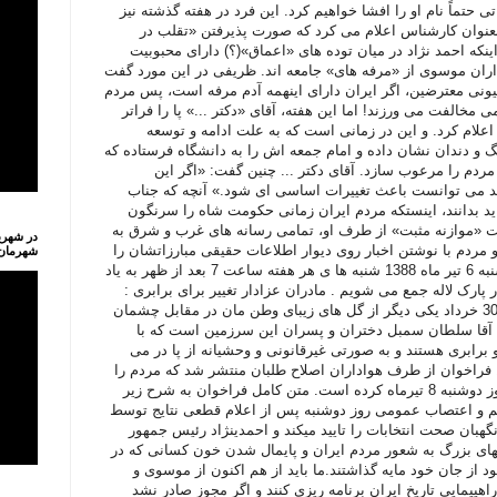
 حتماً نام او را افشا خواهیم کرد. این فرد در هفته گذشته نیز
نوان کارشناس اعلام می کرد که صورت پذیرفتن «تقلب در
اینکه احمد نژاد در میان توده های «اعماق»(؟) دارای محبوبیت
ران موسوی از «مرفه های» جامعه اند. ظریفی در این مورد گفت
یونی معترضین، اگر ایران دارای اینهمه آدم مرفه است، پس مردم
ی مخالفت می ورزند! اما این هفته، آقای «دکتر ...» پا را فراتر
اعلام کرد. و این در زمانی است که به علت ادامه و توسعه
و دندان نشان داده و امام جمعه اش را به دانشگاه فرستاده که
ردم را مرعوب سازد. آقای دکتر ... چنین گفت: «اگر این
د می توانست باعث تغییرات اساسی ای شود.» آنچه که جناب
اید بدانند، اینستکه مردم ایران زمانی حکومت شاه را سرنگون
ت «موازنه مثبت» از طرف او، تمامی رسانه های غرب و شرق به
در شهری
و مردم با نوشتن اخبار روی دیوار اطلاعات حقیقی مبارزاتشان را
شهرمان ل
به یکدیگر منتقل می نمودند. شنبه 6 تیر ماه 1388 شنبه ها ی هر هفته ساعت 7 بعد از ظهر به یاد
 پارک لاله جمع می شویم . مادران عزادار تغییر برای برابری :
ساعت 7 بعد از ظهر روز شنبه 30 خرداد یکی دیگر از گل های زیبای وطن مان در مقابل چشمان
دا آقا سلطان سمبل دختران و پسران این سرزمین است که با
برابری هستند و به صورتی غیرقانونی و وحشیانه از پا در می
آیند. امروز شنبه 6 تیرماه 1388 فراخوان از طرف هواداران اصلاح طلبان منتشر شد که مردم را
دعوت به راهپیمایی بزرگ در روز دوشنبه 8 تیرماه کرده است. متن کامل فراخوان به شرح زیر
 و اعتصاب عمومی روز دوشنبه پس از اعلام قطعی نتایج توسط
هبان صحت انتخابات را تایید میکند و احمدینژاد رئیس جمهور
های بزرگ به شعور مردم ایران و پایمال شدن خون کسانی که در
 از جان خود مایه گذاشتند.ما باید از هم اکنون از موسوی و
اهپیمایی تاریخ ایران برنامه ریزی کنند و اگر مجوز صادر نشد