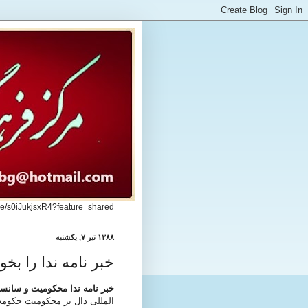
.be/s0iJukjsxR4?feature=shared
۱۳۸۸ تیر ۷, یکشنبه
خبر نامه ندا را بخو
خبر نامه ندا
محکومیت و سانسو
المللی دال بر محکومیت حکوم