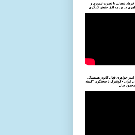
فرهاد شعبانی با نصرت تیموری و
اهری در برنامه افق جنبش کارگری
امیر جواهری فعال کانون همبستگی
ان ایران - گوتنبرگ با سخنگوی "کمیته
 محمود صال