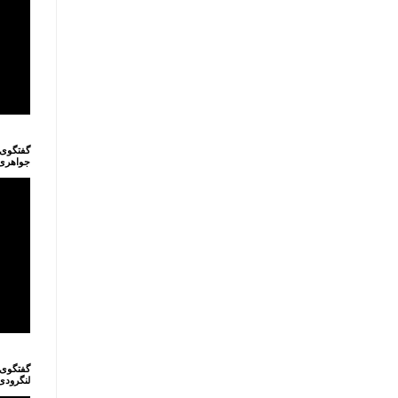
گفتگوی ه
جواهری لنگرو
گفتگوی ه
لنگرودی ب