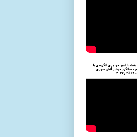
فته با امیر جواهری لنگرودی با
ام ، سالگرد خونبار آتش سوزی
۲۰۲۲