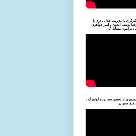
ارگری با مدیریت جلال نادری با
قا یوسف آبخون و امیر جواهری
/ پیرامون مسانل کار
صویری از تحصن سه روزه گوتنبرگ ،
 رفیق سیوان