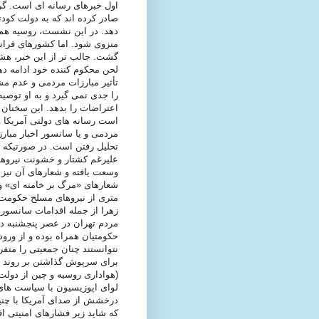
صادر کرده اند که به دولت کود
دهد. در این نشست، روسیه هم 
منزوی شود. اما کشورهای فرانسه
گشت. جالب تر از این خبر، هشدار
لحن محکوم کننده خود ادامه دهد
تأثیر مبارزات مردمی و عدم م
را جدی نمی گیرد و به او توصیه
مردمی و یا سانسور اخبار مبارز
تحلیل رفتن است. در صورتیکه ه
علیرغم کشتار و خشونت نیروها
وسعت یافته و شعارهای آن نیز ب
شعارهای «مرگ بر خامنه ای» و
متری از نیروهای مسلح حکومت
زهرا از جمله اقدامات سانسور
مردم تهران در عصر پنجشنبه د
حکومتیان همراه بوده و از ورو
نتوانستند چنان جمعیتی را متفر
برای سرپوش گذاشتن بر روند ت
(هواداری روسیه و چین از دولت
لوای اپوزیسیون با سیاست های
درخشش از صدای آمریکا با چنین 
که شاید زیر فشارهای امنیتی اق