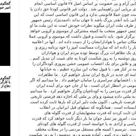
،ملت ایران باید خود یک راهپیمایی آرام و بی خشونت بر اساس اصل ۲۷ قانون اساسی انجام
گفتگوی 
امیر جو
ی برپایی این راهپیمایی شد . دولت غیر قانونی کودتا حق دادن یا
ت چون عملا قانونیتی ندارد و این قانون اساسی است که این
ایی باید آنقدر بزرگ باشد تا جهان بداند ،احمدینژاد رئیس جمهور
 از طرف ملت ایران میگوید نظرات خودش است نه این ملت.ما او
رئیس جمهور منتخب ما کمیته مشترکی از موسوی و کروبی خواهد
دا برگزار شود. باید دانست و قبول داشت که موسوی و کروبی عملا
ان تماس با هوادارانشان را از دست داده اند . آنها در اعلامیه
ر را داده اند که مبارزات مسالمت آمیز را خود برنامه ریزی و
ریزی یک تظاهرات بزرگ توسط توده مردم ایران و هواداران
ز دوشنبه را به روز شکست کودتا به جای تثبیت آن تبدیل کنیم .
روز و تلاش برای یک اعتصاب عمومی جشن پیروزی کودتاگران را
ر کنار هم ، با قبول تبعات این مبارزه عظیم ، به خیابانها
اسه ای جدید در تاریخ ایران تبدیل خواهیم کرد . ما تظاهرات
گفتگوی 
، اعتصابهای سراسری را سامان خواهیم داد . ما میدانیم که اگر
با کارگر
می در انتظار ایران است . ما از جان خود برای آینده ایران
دفاع از
ز قدرت مردمی را به کودتاچیان واگزار نخواهیم کرد . ما میدانیم
به ملتی داده میشود و وای بر ملتی که اجازه دهد فرصتی تاریخی
 فرصت تاریخی ، اکنون ملت دلیر ایران که بارها ثابت کرده است
ایستاده است . همانگونه که نسلهای قبل ایرانیان در انقلاب
ر سال 57 به جهانیان ثابت کردند که قدرت مشتهایشان از قدرت گلوله های
ت ، امروز نیز نسل جوان ما بار دیگر ثابت خواهد کرد که قدرت
اسی و آزادی به پا خواسته است از قدرت گلوله های کودتای
ست . نترسیم ! کمیته های مستقل مردمی را در محلات مختلف
. برنامه ریزی کنیم ، آماده شویم و روز دوشنبه را به روز شکست