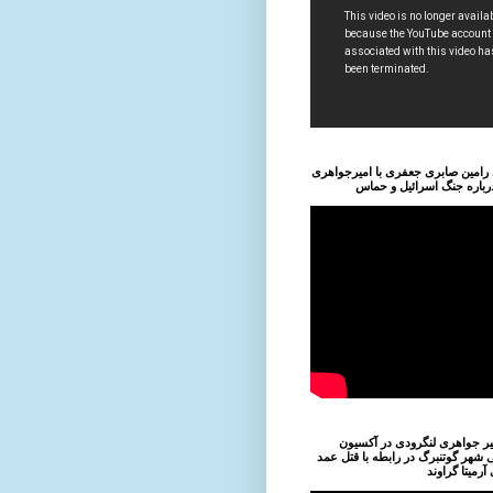
رامین صابری جعفری با امیرجواهری
درباره جنگ اسرائیل و حماس
میر جواهری لنگرودی در آکسیون
 شهر گوتنبرگ در رابطه با قتل عمد
رمیتا گراوند