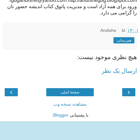
gbgandishe@yahoo.com http://andishegbg.blogspot.com/
ورود برای همه آزاد است و مدیریت پاتوق کتاب اندیشه حضور تان
را گرامی می دارد.
Andishe
kl.
۱۳:۰۱
هم‌رسانی
هیچ نظری موجود نیست:
ارسال یک نظر
›
‹
صفحهٔ اصلی
مشاهده نسخه وب
با پشتیبانی
Blogger
.